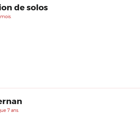
ion de solos
 mois.
ernan
que 7 ans.