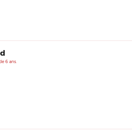
rd
de 6 ans.