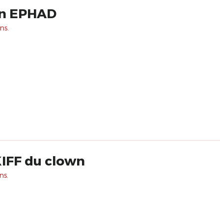
en EPHAD
ns.
KIFF du clown
ns.