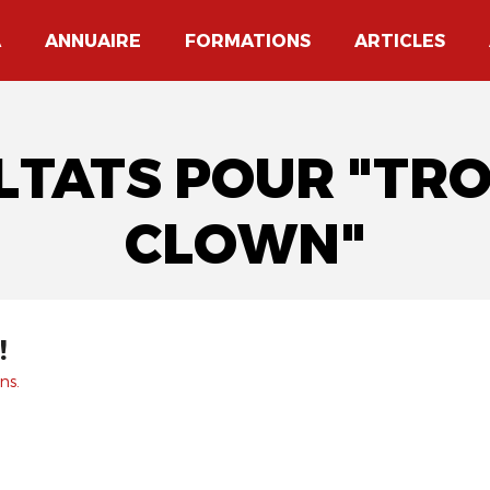
A
ANNUAIRE
FORMATIONS
ARTICLES
ULTATS POUR "TR
CLOWN"
!
ns.