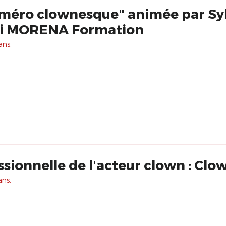
uméro clownesque" animée par Sy
i MORENA Formation
ans.
Formation profess
ans.