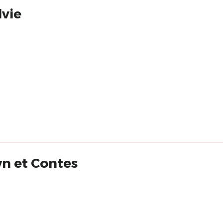
lvie
ionnelle de l'acteur clown : Clown et Contes