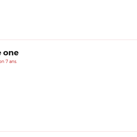
e one
on 7 ans.