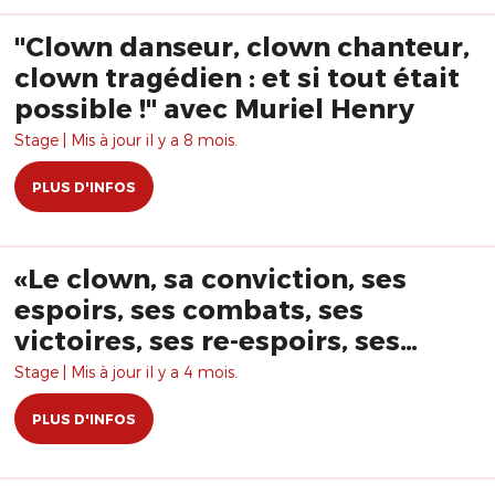
"Clown danseur, clown chanteur,
clown tragédien : et si tout était
possible !" avec Muriel Henry
Stage | Mis à jour il y a 8 mois.
PLUS D'INFOS
«Le clown, sa conviction, ses
espoirs, ses combats, ses
victoires, ses re-espoirs, ses
ratés, ses re-combats , ses re-
Stage | Mis à jour il y a 4 mois.
ratés, ses désespoirs, ses ruses,
PLUS D'INFOS
ses faux ratés, ses chemins de
traverses… » avec Christian
Tétard