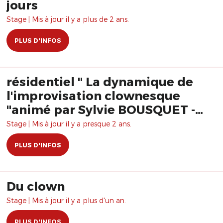
jours
Stage | Mis à jour il y a plus de 2 ans.
PLUS D'INFOS
résidentiel " La dynamique de
l'improvisation clownesque
"animé par Sylvie BOUSQUET -
Pepi MORENA Formation
Stage | Mis à jour il y a presque 2 ans.
PLUS D'INFOS
Du clown
Stage | Mis à jour il y a plus d'un an.
PLUS D'INFOS