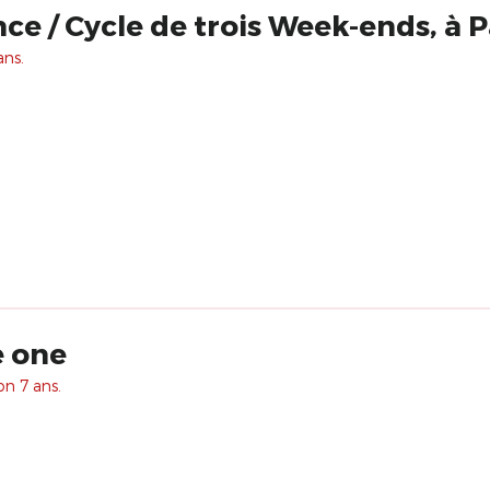
e / Cycle de trois Week-ends, à P
ans.
e one
on 7 ans.