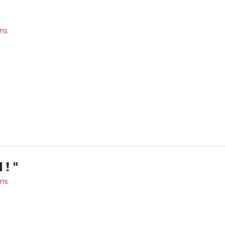
ns.
! "
ns.