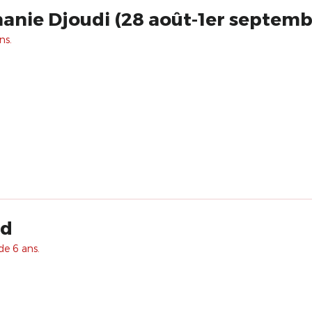
anie Djoudi (28 août-1er septemb
ns.
rd
de 6 ans.