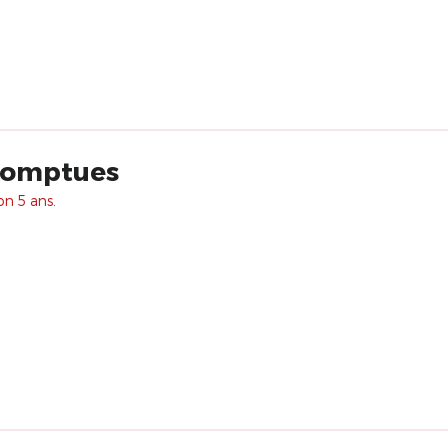
romptues
on 5 ans.