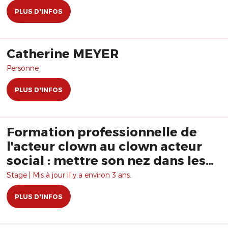
PLUS D'INFOS
Catherine MEYER
Personne
PLUS D'INFOS
Formation professionnelle de
l'acteur clown au clown acteur
social : mettre son nez dans les
affaires du monde
Stage | Mis à jour il y a environ 3 ans.
PLUS D'INFOS