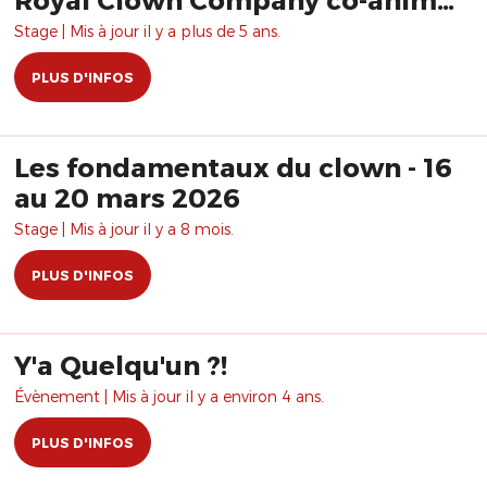
par Hervé Langlois et Bruno
Stage | Mis à jour il y a plus de 5 ans.
Krief
PLUS D'INFOS
Les fondamentaux du clown - 16
au 20 mars 2026
Stage | Mis à jour il y a 8 mois.
PLUS D'INFOS
Y'a Quelqu'un ?!
Évènement | Mis à jour il y a environ 4 ans.
PLUS D'INFOS