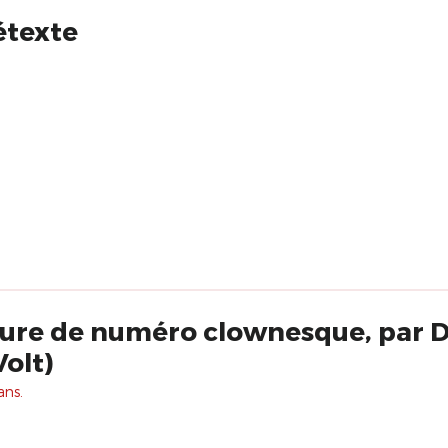
étexte
iture de numéro clownesque, par
olt)
ans.