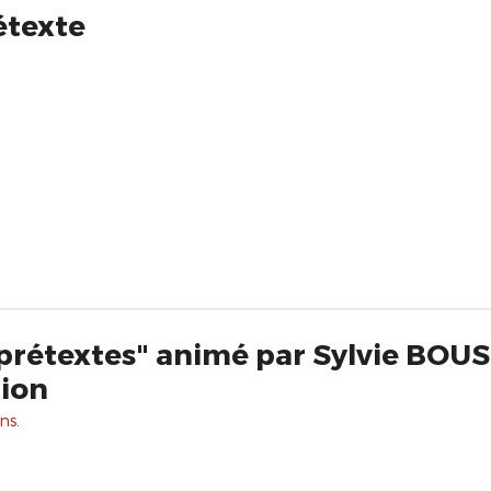
étexte
 prétextes" animé par Sylvie BOU
ion
ns.