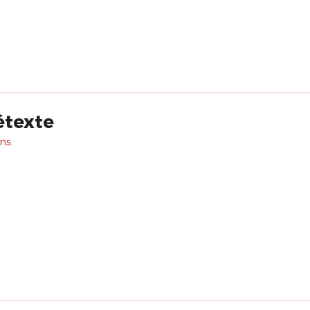
étexte
ns.