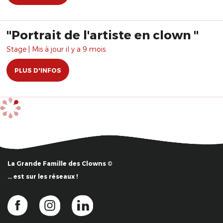
"Portrait de l'artiste en clown "
Stage | Mis à jour il y a 9 mois.
PLUS D'INFOS
La Grande Famille des Clowns ©
… est sur les réseaux !