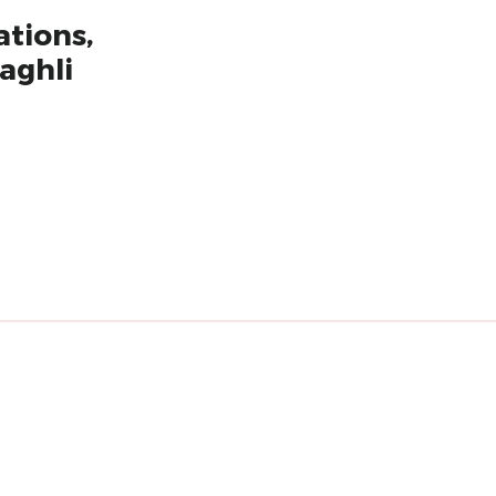
ations,
aghli