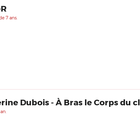
eR
de 7 ans.
rine Dubois - À Bras le Corps du 
 an.