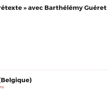
«Le clown et le prétexte » avec Barthélémy Guéret
(Belgique)
ns.