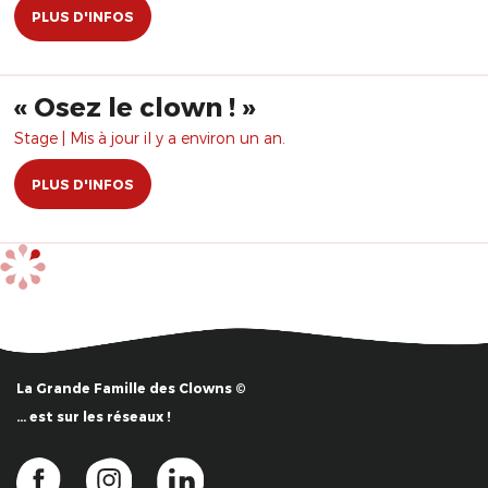
PLUS D'INFOS
​« Osez le clown ! »
Stage | Mis à jour il y a environ un an.
PLUS D'INFOS
La Grande Famille des Clowns ©
… est sur les réseaux !