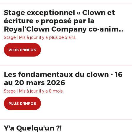
Stage exceptionnel « Clown et
écriture » proposé par la
Royal’Clown Company co-animé
par Hervé Langlois et Bruno
Stage | Mis à jour il y a plus de 5 ans.
Krief
PLUS D'INFOS
Les fondamentaux du clown - 16
au 20 mars 2026
Stage | Mis à jour il y a 8 mois.
PLUS D'INFOS
Y'a Quelqu'un ?!