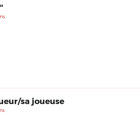
"
ns.
oueur/sa joueuse
ns.