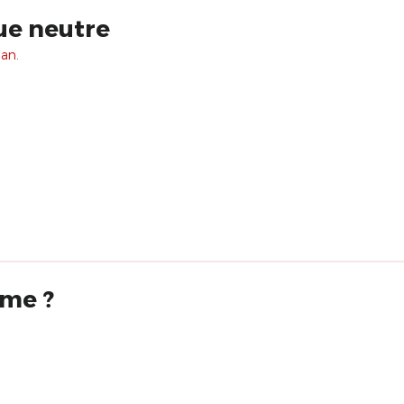
ue neutre
 an.
lme ?