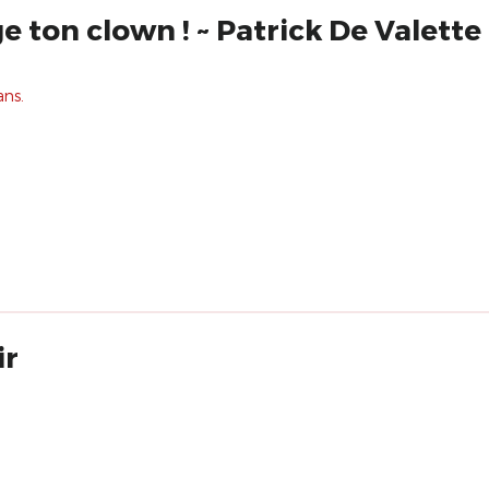
e ton clown ! ~ Patrick De Valette
ans.
ir