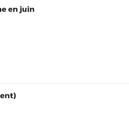
e en juin
ent)