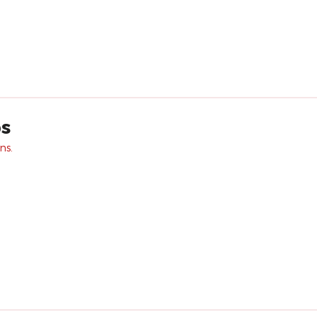
ps
ns.