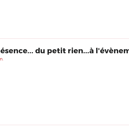
sence... du petit rien...à l'évène
n.