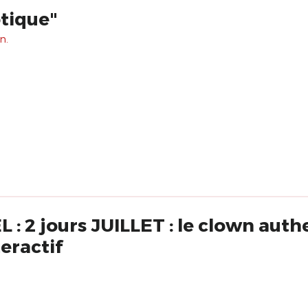
tique"
n.
 2 jours JUILLET : le clown auth
teractif