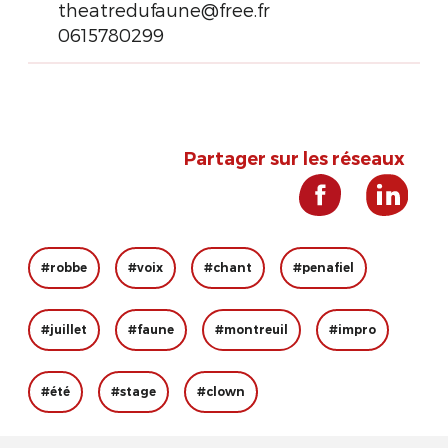
theatredufaune@free.fr
0615780299
Partager sur les réseaux
#robbe
#voix
#chant
#penafiel
#juillet
#faune
#montreuil
#impro
#été
#stage
#clown