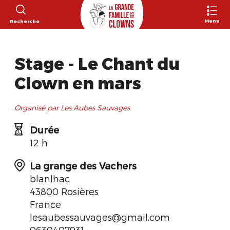
Menu
Recherche
Stage - Le Chant du
Clown en mars
Organisé par Les Aubes Sauvages
Durée
12 h
La grange des Vachers
blanlhac
43800 Rosières
France
lesaubessauvages@gmail.com
0630407931