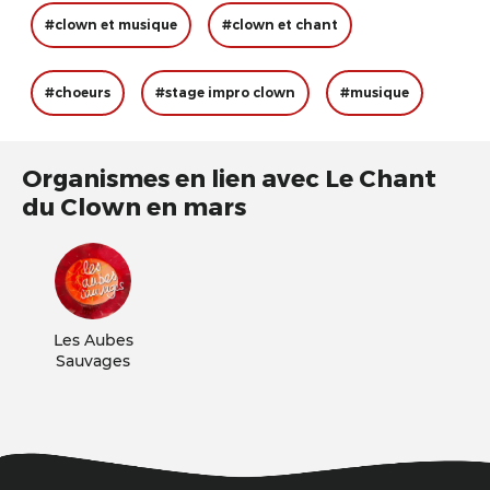
#clown et musique
#clown et chant
#choeurs
#stage impro clown
#musique
Organismes en lien avec Le Chant
du Clown en mars
Les Aubes
Sauvages