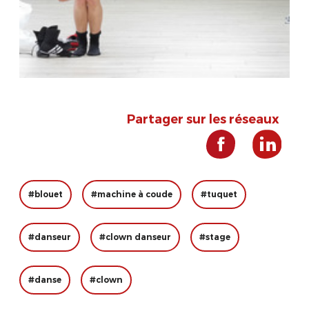
Partager sur les réseaux
#blouet
#machine à coude
#tuquet
#danseur
#clown danseur
#stage
#danse
#clown