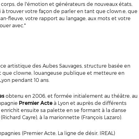
 corps, de l'émotion et générateurs de nouveaux états,
ai à trouver votre façon de parler en tant que clown.e, que
n-fleuve, votre rapport au langage, aux mots et votre
jouer avec."
rice artistique des Aubes Sauvages, structure basée en
nt que clowne, louangeuse publique et metteure en
 Lyon pendant 10 ans.
es
obtenu en 2006, et formée initialement au théâtre, au
ompagnie
Premier Acte
à Lyon et auprès de différents
 enrichit ensuite sa palette en se formant à la danse
Richard Cayre), à la marionnette (François Lazaro).
pagnies (Premier Acte, La ligne de désir, IREAL)