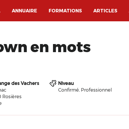
A
ANNUAIRE
FORMATIONS
ARTICLES
lown en mots
ange des Vachers
Niveau
hac
Confirmé, Professionnel
 Rosières
e