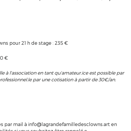
wns pour 21 h de stage : 235 €
70 €
 à l'association en tant qu'amateur.ice est possible par
ofessionnel.le par une cotisation à partir de 30€/an.
s par mail à info@lagrandefamilledesclowns.art en
lités si vous souhaitez être rappelé.e.