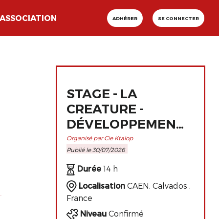
ASSOCIATION
ADHÉRER
SE CONNECTER
STAGE - LA
CREATURE -
DÉVELOPPEMENT
ET
Organisé par Cie Ktalop
Publié le 30/07/2026
PERFECTIONNEMENT
DE L'ART
Durée
14 h
CLOWNESQUE
Localisation
CAEN, Calvados ,
France
Niveau
Confirmé