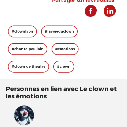
Partager sur les réseaux
#clownlyon
#lavoieduclown
#chantalpoullain
#émotions
#clown de theatre
#clown
Personnes en lien avec Le clown et
les émotions