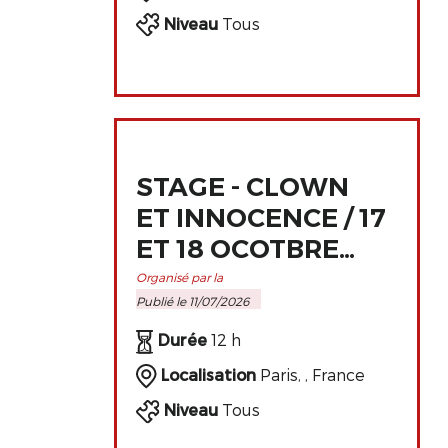
Niveau
Tous
STAGE - CLOWN
ET INNOCENCE / 17
ET 18 OCOTBRE
2026 À PARIS
Organisé par la
Publié le 11/07/2026
Durée
12 h
Localisation
Paris, , France
Niveau
Tous