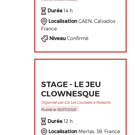
PERFECTIONNEMENT
DE L'ART
Durée
14 h
CLOWNESQUE
Localisation
CAEN, Calvados ,
France
Niveau
Confirmé
STAGE - LE JEU
CLOWNESQUE
Organisé par Cie Les Coulisses à Ressorts
Publié le 15/07/2026
Durée
12 h
Localisation
Merlas, 38, France