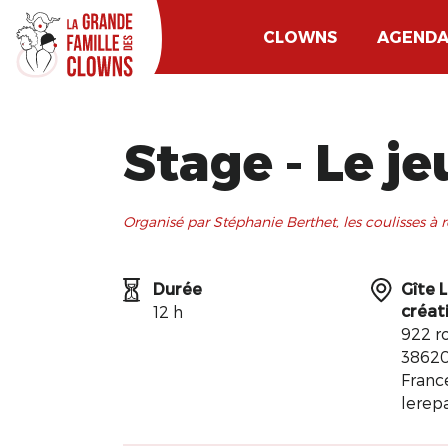
CLOWNS
AGEND
Stage - Le j
Organisé par Stéphanie Berthet, les coulisses à r
Durée
Gîte L
créat
12 h
922 ro
38620
Franc
lerep