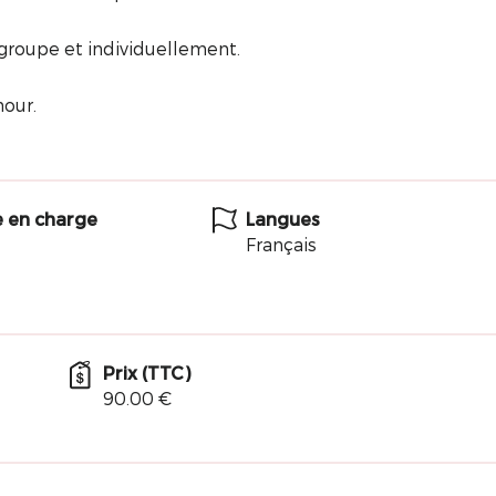
 groupe et individuellement.
our.
e en charge
Langues
Français
Prix (TTC)
90.00 €