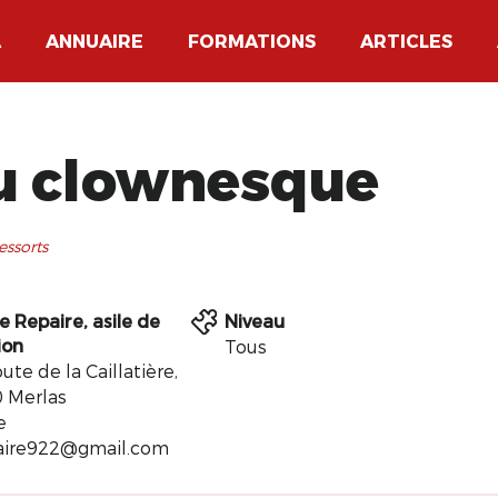
A
ANNUAIRE
FORMATIONS
ARTICLES
eu clownesque
essorts
e Repaire, asile de
Niveau
ion
Tous
ute de la Caillatière,
 Merlas
e
aire922@gmail.com