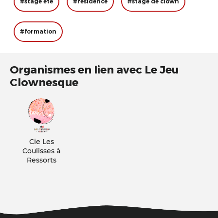
#stage été
#résidence
#stage de clown
#formation
Organismes en lien avec Le Jeu
Clownesque
Cie Les
Coulisses à
Ressorts