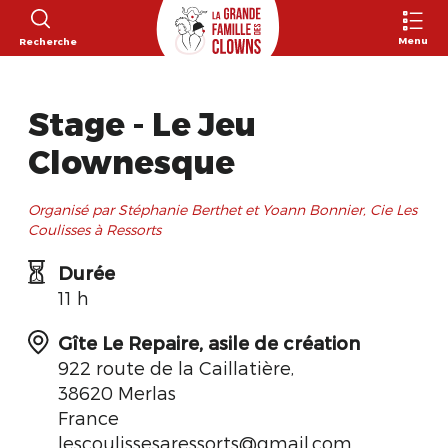
Menu
Recherche
Stage - Le Jeu
Clownesque
Organisé par Stéphanie Berthet et Yoann Bonnier, Cie Les
Coulisses à Ressorts
Durée
11 h
Gîte Le Repaire, asile de création
922 route de la Caillatière,
38620 Merlas
France
lescoulissesaressorts@gmail.com