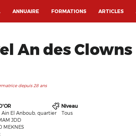
A
ANNUAIRE
FORMATIONS
ARTICLES
vel An des Clowns
ormatrice depuis 28 ans
D'OR
Niveau
e Ain El Anboub, quartier
Tous
MAM JDD
0 MEKNES
c