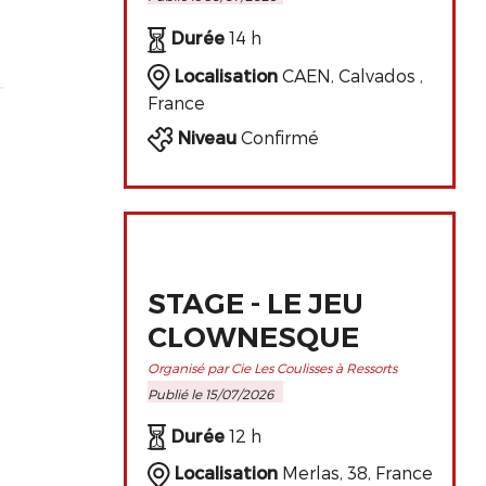
PERFECTIONNEMENT
DE L'ART
Durée
14 h
CLOWNESQUE
Localisation
CAEN, Calvados ,
France
Niveau
Confirmé
STAGE - LE JEU
CLOWNESQUE
Organisé par Cie Les Coulisses à Ressorts
Publié le 15/07/2026
Durée
12 h
Localisation
Merlas, 38, France