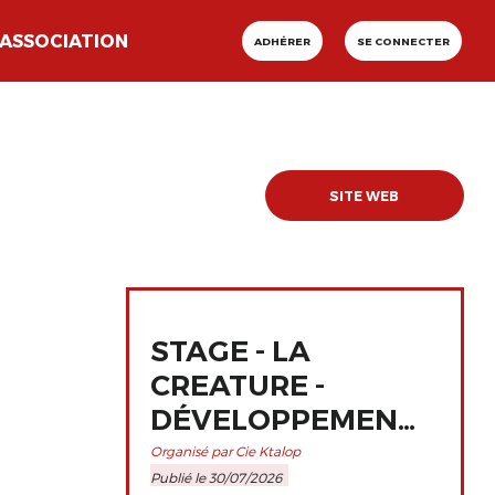
ASSOCIATION
ADHÉRER
SE CONNECTER
SITE WEB
STAGE - LA
CREATURE -
DÉVELOPPEMENT
ET
Organisé par Cie Ktalop
Publié le 30/07/2026
PERFECTIONNEMENT