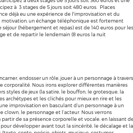
participez à deux stages de 5 jours soit 360 euros et une
icipez à 3 stages de 5 jours soit 480 euros. Places
nce déjà eu une expérience de l'improvisation et du
la motivation, un échange téléphonique est fortement
 de séjour (hébergement et repas) est de 140 euros pour le
stage et de repartir le lendemain (8 euros la nuit
carner, endosser un rôle, jouer à un personnage à traver
e corporalité. Nous irons explorer différentes manières
s styles de jeux (la satire, le bouffon, le grotesque, la
es archétypes et les clichés pour mieux en rire et les
une improvisation en basculant d’un personnage à un
 le clown, le personnage et l’acteur. Nous verrons
rtir de sa présence corporelle et vocale, en laissant d
pour développer avant tout la sincérité, le décalage et la
 (texte, conte, poésie, objets, musique, costumes,