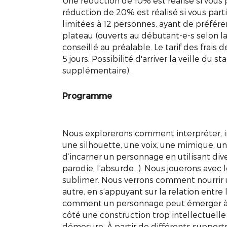
Une réduction de 10% est réalisé si vous 
réduction de 20% est réalisé si vous part
limitées à 12 personnes, ayant de préfére
plateau (ouverts au débutant-e-s selon 
conseillé au préalable. Le tarif des frais
5 jours. Possibilité d'arriver la veille du 
supplémentaire).
Programme
Nous explorerons comment interpréter, in
une silhouette, une voix, une mimique, un
d’incarner un personnage en utilisant diver
parodie, l’absurde…). Nous jouerons avec l
sublimer. Nous verrons comment nourrir 
autre, en s’appuyant sur la relation entre
comment un personnage peut émerger à pa
côté une construction trop intellectuelle 
démesure. À partir de différents supports