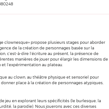
880248
ge clownesque» propose plusieurs stages pour aborder
gence de la création de personnages basée sur la
n, c’est-à-dire l’écriture au présent, la présence de
fférentes manières de jouer pour élargir les dimensions de
n et l’expérimentation au plateau.
fique au clown, au théâtre physique et sensoriel pour
 donner place à la création de personnages atypiques,
e jeu en explorant leurs spécificités (le burlesque, la
surdité, la parodie). Nous jouerons avec ces diverses