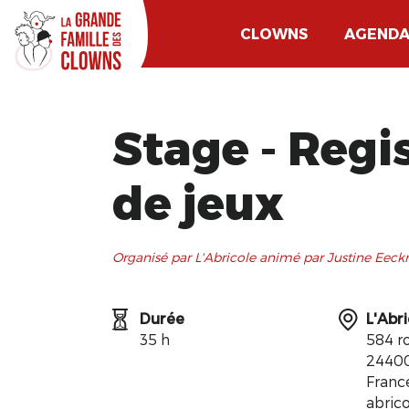
CLOWNS
AGEND
Stage - Regi
de jeux
Organisé par L'Abricole animé par Justine Eec
Durée
L'Abr
35 h
584 r
24400
Franc
abric