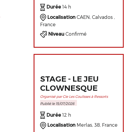
DE L'ART
Durée
14 h
CLOWNESQUE
Localisation
CAEN, Calvados ,
France
Niveau
Confirmé
STAGE - LE JEU
CLOWNESQUE
Organisé par Cie Les Coulisses à Ressorts
Publié le 15/07/2026
Durée
12 h
Localisation
Merlas, 38, France