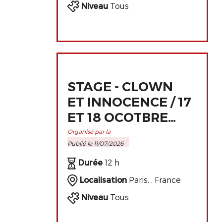
Niveau
Tous
e
STAGE - CLOWN
ET INNOCENCE / 17
ET 18 OCOTBRE
2026 À PARIS
Organisé par la
Publié le 11/07/2026
t
Durée
12 h
Localisation
Paris, , France
Niveau
Tous