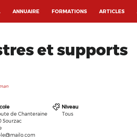
A
ANNUAIRE
FORMATIONS
ARTICLES
stres et supports
kman
icole
Niveau
oute de Chanteraine
Tous
 Sourzac
e
ole@mailo.com