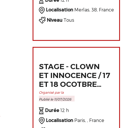
Localisation
Merlas, 38, France
Niveau
Tous
STAGE - CLOWN
ET INNOCENCE / 17
ET 18 OCOTBRE
2026 À PARIS
Organisé par la
Publié le 11/07/2026
Durée
12 h
Localisation
Paris, , France