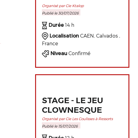
ET
Organisé par Cie Ktalop
Publié le 30/07/2026
PERFECTIONNEMENT
DE L'ART
Durée
14 h
CLOWNESQUE
Localisation
CAEN, Calvados ,
France
Niveau
Confirmé
STAGE - LE JEU
CLOWNESQUE
Organisé par Cie Les Coulisses à Ressorts
Publié le 15/07/2026
Durée
12 h