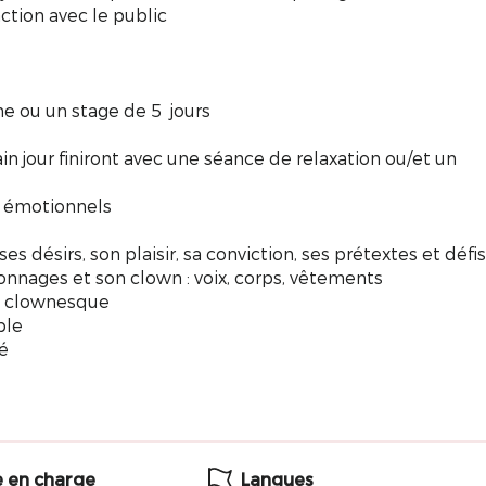
action avec le public
he ou un stage de 5 jours
in jour finiront avec une séance de relaxation ou/et un
, émotionnels
 ses désirs, son plaisir, sa conviction, ses prétextes et défis
onnages et son clown : voix, corps, vêtements
eu clownesque
ble
é
e en charge
Langues