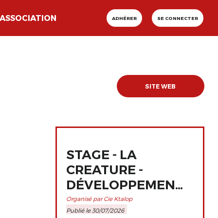
ASSOCIATION
ADHÉRER
SE CONNECTER
SITE WEB
STAGE - LA
CREATURE -
DÉVELOPPEMENT
ET
Organisé par Cie Ktalop
Publié le 30/07/2026
PERFECTIONNEMENT