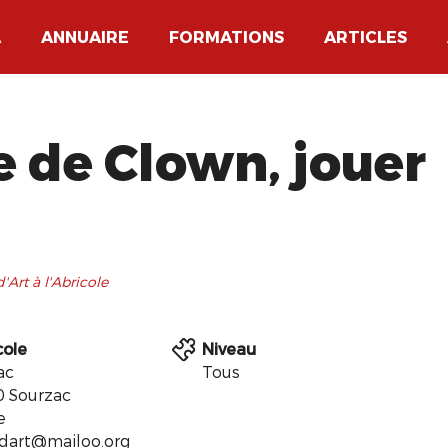
A
ANNUAIRE
FORMATIONS
ARTICLES
e de Clown, jouer
Art à l'Abricole
cole
Niveau
ac
Tous
 Sourzac
e
tdart@mailoo.org