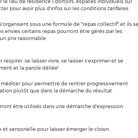
r le lieu de résidence ( dortoirs, espaces individuels sur
 pour avoir plus d'infos sur les conditions tarifaires.
s'organisent sous une formule de "repas collectif" et ils s
les envies certains repas pourront être gérés par les
 un prix raisonnable.
spirer, se laisser vivre, se laisser s’exprimer et se
ement et la parole déliée!
/ méditer pour permettre de rentrer progressivement
ration plutôt que dans la démarche du résultat.
ourront être utilisés dans une démarche d'expression
e et sensorielle pour laisser émerger le clown.