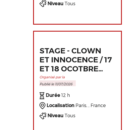
Niveau
Tous
.
STAGE - CLOWN
ET INNOCENCE / 17
ET 18 OCOTBRE
2026 À PARIS
Organisé par la
Publié le 11/07/2026
Durée
12 h
Localisation
Paris, , France
Niveau
Tous