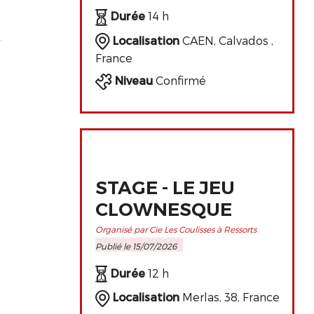
DE L'ART
Durée
14 h
CLOWNESQUE
Localisation
CAEN, Calvados ,
France
Niveau
Confirmé
STAGE - LE JEU
CLOWNESQUE
Organisé par Cie Les Coulisses à Ressorts
Publié le 15/07/2026
Durée
12 h
Localisation
Merlas, 38, France