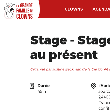
CLOWNS
AGEND
Stage - Stag
au présent
Organisé par Justine Eeckman de la Cie Confit d'
Durée
l'Abri
45 h
sourz
24400
Franc
confi