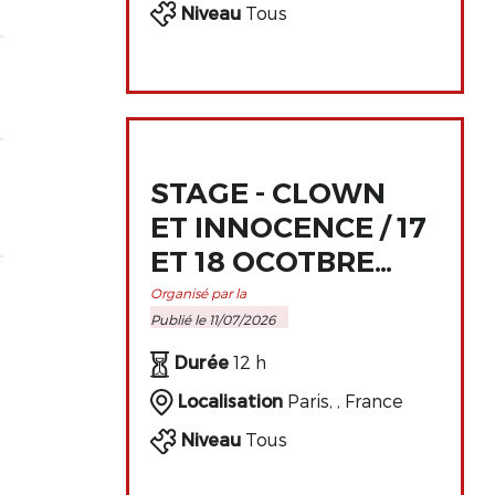
Niveau
Tous
STAGE - CLOWN
ET INNOCENCE / 17
ET 18 OCOTBRE
2026 À PARIS
Organisé par la
Publié le 11/07/2026
Durée
12 h
Localisation
Paris, , France
Niveau
Tous