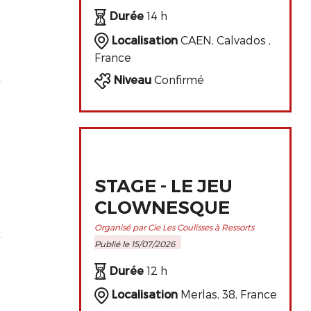
DE L'ART
Durée
14 h
CLOWNESQUE
Localisation
CAEN, Calvados ,
France
Niveau
Confirmé
STAGE - LE JEU
CLOWNESQUE
Organisé par Cie Les Coulisses à Ressorts
Publié le 15/07/2026
Durée
12 h
Localisation
Merlas, 38, France