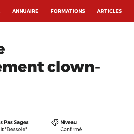
A
ANNUAIRE
FORMATIONS
ARTICLES
e
ement clown-
es Pas Sages
Niveau
it "Bessole"
Confirmé