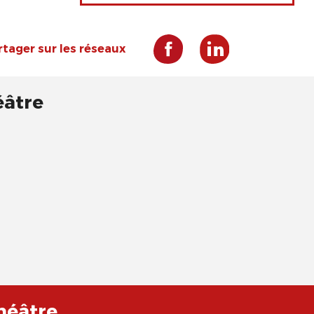
rtager sur les réseaux
éâtre
héâtre