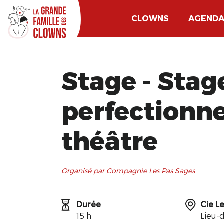
CLOWNS
AGEND
Stage - Stag
perfectionn
théâtre
Organisé par Compagnie Les Pas Sages
Durée
Cie L
15 h
Lieu-d