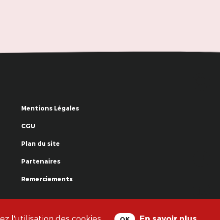
Mentions Légales
CGU
Plan du site
Partenaires
Remerciements
© La Grande Famille des Clowns - 2018
 l'utilisation des cookies.
En savoir plus
OK