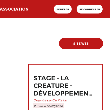
ASSOCIATION
ADHÉRER
SE CONNECTER
SITE WEB
STAGE - LA
CREATURE -
DÉVELOPPEMENT
ET
Organisé par Cie Ktalop
Publié le 30/07/2026
PERFECTIONNEMENT