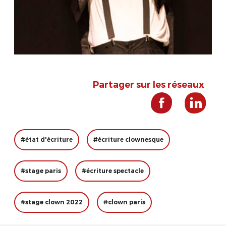
Partager sur les réseaux
#état d'écriture
#écriture clownesque
#stage paris
#écriture spectacle
#stage clown 2022
#clown paris